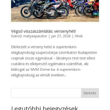
Végső visszaszámlálás: versenyhét!
Szerző:
matyaspasztor
|
jan 27, 2026
|
Hírek
Elérkezett a verseny hete! A superenduro-
világbajnokság szupersztárjai szombaton Budapesten
csapnak össze egymással – látványos test-test elleni
csatákra és elképesztő izgalmakra számíthat, aki
kilátogat az MVM Dome-ba. A superenduro-
világbajnokság az elmúlt években...
Keresés
Legutóbbi bejegyzések