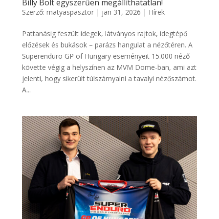
Billy Bolt egyszerűen megállíthatatlan!
Szerző:
matyaspasztor
|
jan 31, 2026
|
Hírek
Pattanásig feszült idegek, látványos rajtok, idegtépő
előzések és bukások – parázs hangulat a nézőtéren. A
Superenduro GP of Hungary eseményeit 15.000 néző
követte végig a helyszínen az MVM Dome-ban, ami azt
jelenti, hogy sikerült túlszárnyalni a tavalyi nézőszámot.
A...