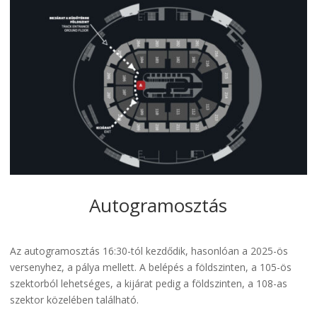
Autogramosztás
Az autogramosztás 16:30-tól kezdődik, hasonlóan a 2025-ös
versenyhez, a pálya mellett. A belépés a földszinten, a 105-ös
szektorból lehetséges, a kijárat pedig a földszinten, a 108-as
szektor közelében található.