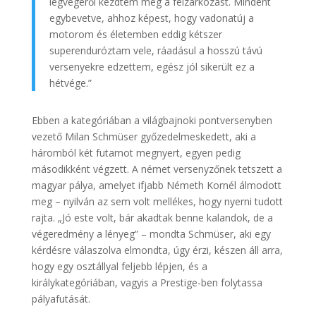
legvégéről kezdtem meg a felzárkózást. Mindent
egybevetve, ahhoz képest, hogy vadonatúj a
motorom és életemben eddig kétszer
superenduróztam vele, ráadásul a hosszú távú
versenyekre edzettem, egész jól sikerült ez a
hétvége.”
Ebben a kategóriában a világbajnoki pontversenyben
vezető Milan Schmüser győzedelmeskedett, aki a
háromból két futamot megnyert, egyen pedig
másodikként végzett. A német versenyzőnek tetszett a
magyar pálya, amelyet ifjabb Németh Kornél álmodott
meg – nyilván az sem volt mellékes, hogy nyerni tudott
rajta. „Jó este volt, bár akadtak benne kalandok, de a
végeredmény a lényeg” – mondta Schmüser, aki egy
kérdésre válaszolva elmondta, úgy érzi, készen áll arra,
hogy egy osztállyal feljebb lépjen, és a
királykategóriában, vagyis a Prestige-ben folytassa
pályafutását.