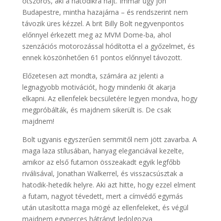
ötszörös, aki a hatodikra hajt. Immár úgy jön
Budapestre, mintha hazajárna – és rendszerint nem
távozik üres kézzel. A brit Billy Bolt negyvenpontos
előnnyel érkezett meg az MVM Dome-ba, ahol
szenzációs motorozással hódította el a győzelmet, és
ennek köszönhetően 61 pontos előnnyel távozott.
Előzetesen azt mondta, számára az jelenti a
legnagyobb motivációt, hogy mindenki őt akarja
elkapni. Az ellenfelek becsületére legyen mondva, hogy
megpróbálták, és majdnem sikerült is. De csak
majdnem!
Bolt ugyanis egyszerűen semmitől nem jött zavarba. A
maga laza stílusában, hanyag eleganciával kezelte,
amikor az első futamon összeakadt egyik legfőbb
riválisával, Jonathan Walkerrel, és visszacsúsztak a
hatodik-hetedik helyre. Aki azt hitte, hogy ezzel elment
a futam, nagyot tévedett, mert a címvédő egymás
után utasította maga mögé az ellenfeleket, és végül
majdnem egyperces hátrányt ledolgozva