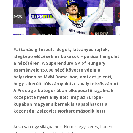
Pattanásig feszült idegek, látványos rajtok,
idegtépő előzések és bukások – parázs hangulat
a nézőtéren. A Superenduro GP of Hungary
eseményeit 15.000 néző követte végig a
helyszínen az MVM Dome-ban, ami azt jelenti,
hogy sikerült túlszárnyalni a tavalyi nézőszámot.
A Prestige-kategóriában elképesztő izgalmak
közepette nyert Billy Bolt, míg az Európa-
kupában magyar sikernek is tapsolhatott a
közönség: Zsigovits Norbert második lett!
Adva van egy világbajnok. Nem is egyszeres, hanem