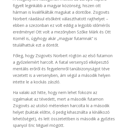
figyelt leginkább a magyar közönség, hiszen ott
hárman is kvalifikálták magukat a döntőbe. Zsigovits
Norbert ráadásul elsőként választhatott rajthelyet –
ebben a szezonban ez volt eddig a legjobb időmérős
eredménye! Ott volt a mezőnyben Szőke Márk és Ott
Kornél is, úgyhogy akár „magyar futamnak” is
titulálhattuk ezt a döntőt.
Főleg, hogy Zsigovits Norbert rögtön az első futamon
a győzelemért harcolt. A fiatal versenyző elképesztő
mentális erőről és fegyelemről tanúbizonyságot téve
vezetett is a versenyben, ám végül a második helyen
intette le a kockás zászló.
Ha valaki azt hitte, hogy nem lehet fokozni az
izgalmakat az tévedett, mert a második futamon
Zsigovits az utolsó métereken harcolta ki a második
helyet (buktak előtte, ő pedig kihasználta a kínálkozó
lehetőséget), és lett összetettben is második a győztes
spanyol Eric Miguel mögött.