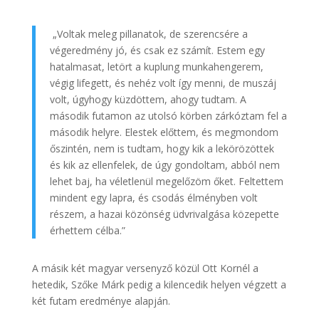
„Voltak meleg pillanatok, de szerencsére a
végeredmény jó, és csak ez számít. Estem egy
hatalmasat, letört a kuplung munkahengerem,
végig lifegett, és nehéz volt így menni, de muszáj
volt, úgyhogy küzdöttem, ahogy tudtam. A
második futamon az utolsó körben zárkóztam fel a
második helyre. Elestek előttem, és megmondom
őszintén, nem is tudtam, hogy kik a lekörözöttek
és kik az ellenfelek, de úgy gondoltam, abból nem
lehet baj, ha véletlenül megelőzöm őket. Feltettem
mindent egy lapra, és csodás élményben volt
részem, a hazai közönség üdvrivalgása közepette
érhettem célba.”
A másik két magyar versenyző közül Ott Kornél a
hetedik, Szőke Márk pedig a kilencedik helyen végzett a
két futam eredménye alapján.