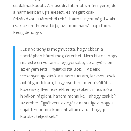
diadalmaskodott. A második futamot simán nyerte, de
a harmadikban újra elesett, és megint csak
felzárkózott. Háromból tehát hármat nyert végül – aki
csak az eredményt látja, azt mondhatná: papírforma.
Pedig dehogyis!
„Ez a verseny is megmutatta, hogy ebben a
sportágban bármi megtörténhet. Nem biztos, hogy
ma este én voltam a leggyorsabb, de a győzelem
az enyém lett! – nyilatkozta Bolt. – Az első
versenyen igazából azt sem tudtam, ki vezet, csak
abból gondoltam, hogy nyertem, mert üvöltött a
közönség. Ilyen esetekben egyébként nincs idő a
hibákon rágódni, hanem menni kell, ahogy csak bír
az ember. Egyébként az egész napra igaz, hogy a
saját tempómra koncentráltam, arra, hogy jó
köröket teljesítsek.”