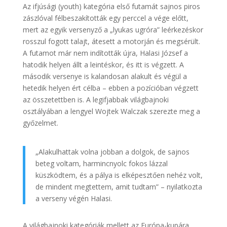
Az ifjúsági (youth) kategória első futamát sajnos piros
zászlóval félbeszakították egy perccel a vége előtt,
mert az egyik versenyző a „lyukas ugróra” leérkezéskor
rosszul fogott talajt, átesett a motorján és megsérült.
A futamot már nem indították újra, Halasi József a
hatodik helyen állt a leintéskor, és itt is végzett. A
második versenye is kalandosan alakult és végül a
hetedik helyen ért célba – ebben a pozícióban végzett
az összetettben is. A legifjabbak világbajnoki
osztályában a lengyel Wojtek Walczak szerezte meg a
győzelmet.
„Alakulhattak volna jobban a dolgok, de sajnos
beteg voltam, harmincnyolc fokos lázzal
küszködtem, és a pálya is elképesztően nehéz volt,
de mindent megtettem, amit tudtam” – nyilatkozta
a verseny végén Halasi.
A világbajnoki kategóriák mellett az Európa-kupára