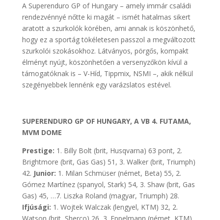
A Superenduro GP of Hungary – amely immár családi
rendezvénnyé nőtte ki magát – ismét hatalmas sikert
aratott a szurkolók körében, ami annak is köszönhető,
hogy ez a sportág tökéletesen passzol a megváltozott
szurkolói szokásokhoz. Látványos, pörgős, kompakt
élményt nyújt, köszönhetően a versenyzőkön kívül a
támogatóknak is – V-Híd, Tippmix, NSMI –, akik nélkül
szegényebbek lennénk egy varázslatos estével.
SUPERENDURO GP OF HUNGARY, A VB 4. FUTAMA,
MVM DOME
Prestige:
1. Billy Bolt (brit, Husqvarna) 63 pont, 2.
Brightmore (brit, Gas Gas) 51, 3. Walker (brit, Triumph)
42.
Junior:
1. Milan Schmüser (német, Beta) 55, 2.
Gómez Martínez (spanyol, Stark) 54, 3. Shaw (brit, Gas
Gas) 45, …7. Liszka Roland (magyar, Triumph) 28.
Ifjúsági:
1. Wojtek Walczak (lengyel, KTM) 32, 2.
Watson (brit, Sherco) 26, 3. Eppelmann (német, KTM)