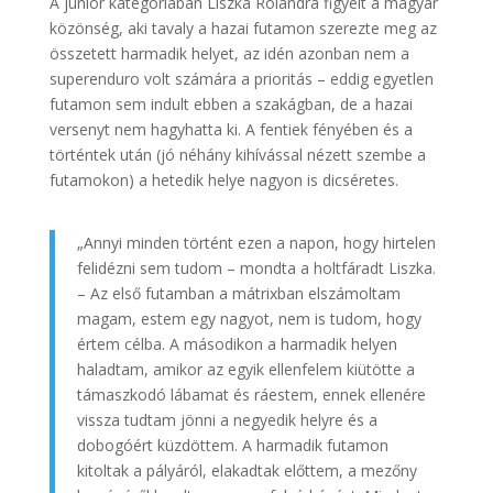
A junior kategóriában Liszka Rolandra figyelt a magyar
közönség, aki tavaly a hazai futamon szerezte meg az
összetett harmadik helyet, az idén azonban nem a
superenduro volt számára a prioritás – eddig egyetlen
futamon sem indult ebben a szakágban, de a hazai
versenyt nem hagyhatta ki. A fentiek fényében és a
történtek után (jó néhány kihívással nézett szembe a
futamokon) a hetedik helye nagyon is dicséretes.
„Annyi minden történt ezen a napon, hogy hirtelen
felidézni sem tudom – mondta a holtfáradt Liszka.
– Az első futamban a mátrixban elszámoltam
magam, estem egy nagyot, nem is tudom, hogy
értem célba. A másodikon a harmadik helyen
haladtam, amikor az egyik ellenfelem kiütötte a
támaszkodó lábamat és ráestem, ennek ellenére
vissza tudtam jönni a negyedik helyre és a
dobogóért küzdöttem. A harmadik futamon
kitoltak a pályáról, elakadtak előttem, a mezőny