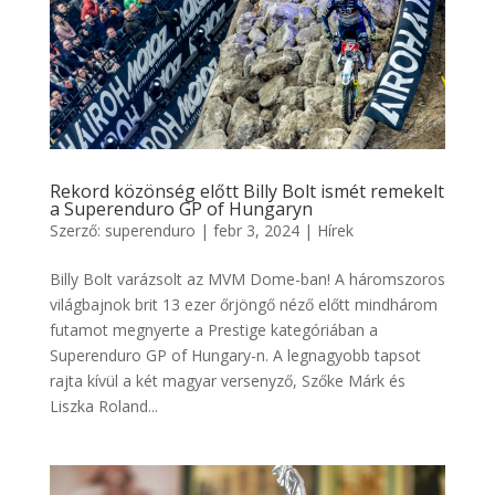
Rekord közönség előtt Billy Bolt ismét remekelt
a Superenduro GP of Hungaryn
Szerző:
superenduro
|
febr 3, 2024
|
Hírek
Billy Bolt varázsolt az MVM Dome-ban! A háromszoros
világbajnok brit 13 ezer őrjöngő néző előtt mindhárom
futamot megnyerte a Prestige kategóriában a
Superenduro GP of Hungary-n. A legnagyobb tapsot
rajta kívül a két magyar versenyző, Szőke Márk és
Liszka Roland...