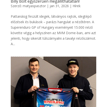
Billy Bolt egyszerűen megállíthatatlan!
Szerző:
matyaspasztor
|
jan 31, 2026
|
Hírek
Pattanásig feszült idegek, látványos rajtok, idegtépő
előzések és bukások – parázs hangulat a nézőtéren. A
Superenduro GP of Hungary eseményeit 15.000 néző
követte végig a helyszínen az MVM Dome-ban, ami azt
jelenti, hogy sikerült túlszárnyalni a tavalyi nézőszámot.
A...