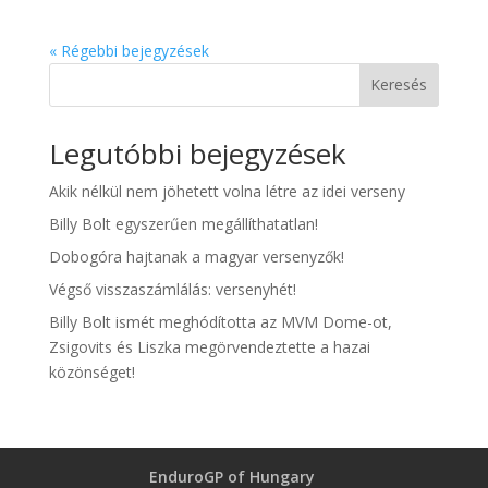
« Régebbi bejegyzések
Keresés
Legutóbbi bejegyzések
Akik nélkül nem jöhetett volna létre az idei verseny
Billy Bolt egyszerűen megállíthatatlan!
Dobogóra hajtanak a magyar versenyzők!
Végső visszaszámlálás: versenyhét!
Billy Bolt ismét meghódította az MVM Dome-ot,
Zsigovits és Liszka megörvendeztette a hazai
közönséget!
EnduroGP of Hungary