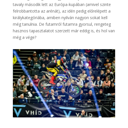
tavaly második lett az Európa-kupában (amivel szinte
felrobbantotta az arénát), az idén pedig előrelépett a
királykategóriába, amiben nyilván nagyon sokat kell
még tanulnia. De futamról futamra gyorsul, rengeteg
hasznos tapasztalatot szerzett már eddig is, és hol van
még a vége?