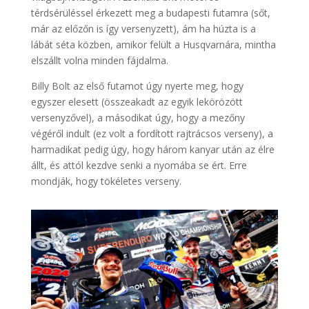
térdsérüléssel érkezett meg a budapesti futamra (sőt,
már az előzőn is így versenyzett), ám ha húzta is a
lábát séta közben, amikor felült a Husqvarnára, mintha
elszállt volna minden fájdalma.
Billy Bolt az első futamot úgy nyerte meg, hogy
egyszer elesett (összeakadt az egyik lekörözött
versenyzővel), a másodikat úgy, hogy a mezőny
végéről indult (ez volt a fordított rajtrácsos verseny), a
harmadikat pedig úgy, hogy három kanyar után az élre
állt, és attól kezdve senki a nyomába se ért. Erre
mondják, hogy tökéletes verseny.