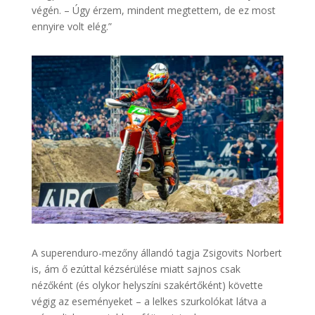
végén. – Úgy érzem, mindent megtettem, de ez most
ennyire volt elég.”
A superenduro-mezőny állandó tagja Zsigovits Norbert
is, ám ő ezúttal kézsérülése miatt sajnos csak
nézőként (és olykor helyszíni szakértőként) követte
végig az eseményeket – a lelkes szurkolókat látva a