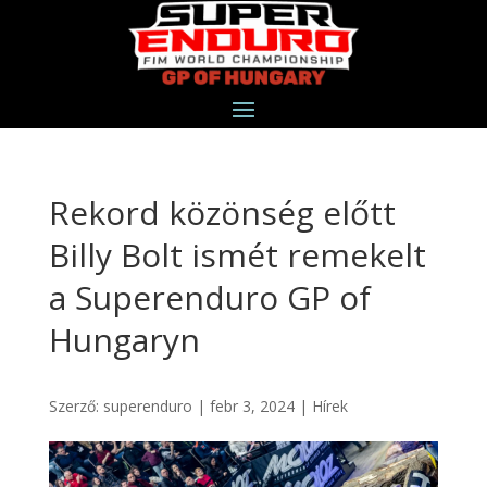
Rekord közönség előtt
Billy Bolt ismét remekelt
a Superenduro GP of
Hungaryn
Szerző:
superenduro
|
febr 3, 2024
|
Hírek