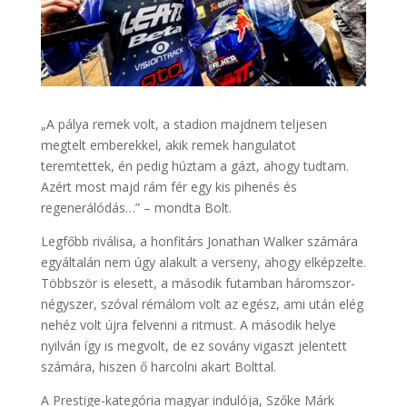
„A pálya remek volt, a stadion majdnem teljesen
megtelt emberekkel, akik remek hangulatot
teremtettek, én pedig húztam a gázt, ahogy tudtam.
Azért most majd rám fér egy kis pihenés és
regenerálódás…” – mondta Bolt.
Legfőbb riválisa, a honfitárs Jonathan Walker számára
egyáltalán nem úgy alakult a verseny, ahogy elképzelte.
Többször is elesett, a második futamban háromszor-
négyszer, szóval rémálom volt az egész, ami után elég
nehéz volt újra felvenni a ritmust. A második helye
nyilván így is megvolt, de ez sovány vigaszt jelentett
számára, hiszen ő harcolni akart Bolttal.
A Prestige-kategória magyar indulója, Szőke Márk