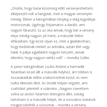
„Örülök, hogy hazai közönség előtt versenyezhettem,
elképesztő volt a hangulat, mint a magyar versenyen
mindig. Ebben a kategóriában tényleg a világ legjobbjai
motoroznak, úgyhogy folyamatos a daráló, ami
nagyon fárasztó. Ez az oka annak, hogy bár a verseny
eleje mindig nagyon jól ment, a második felére
elfáradtam. Egy kicsit olyan ez, mint a gladiátorharc,
hogy bedobnak minket az arénába, aztán élet vagy
halál. A pálya egyébként nagyon tetszett, annak
ellenére, hogy nagyon nehéz volt” – mondta Szőke.
A junior kategóriában Liszka Roland a harmadik
futamban közel állt a második helyhez, ám többen is
összeakadtak előtte a lekörözöttek közül, és nem
tudta elkerülni őket. Az ötödik helyen végzett, ami
csalódást jelentett a számára. „Nagyon szerettem
volna az utolsó futamon dobogóra állni, sokáig
tartottam is a második helyet, de a sorozatos bukások
megpecsételték a sorsomat – mondta a verseny