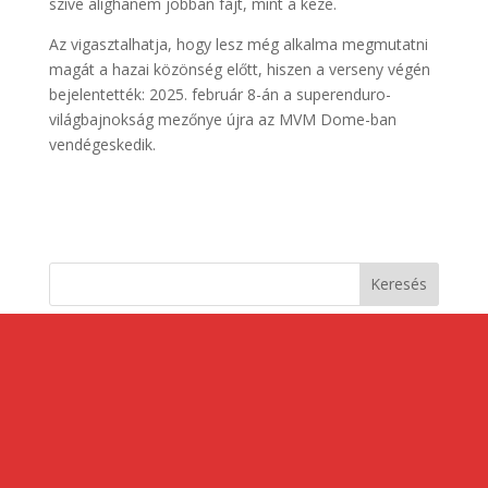
szíve alighanem jobban fájt, mint a keze.
Az vigasztalhatja, hogy lesz még alkalma megmutatni
magát a hazai közönség előtt, hiszen a verseny végén
bejelentették: 2025. február 8-án a superenduro-
világbajnokság mezőnye újra az MVM Dome-ban
vendégeskedik.
Keresés
Legutóbbi bejegyzések
Akik nélkül nem jöhetett volna létre az idei verseny
Billy Bolt egyszerűen megállíthatatlan!
Dobogóra hajtanak a magyar versenyzők!