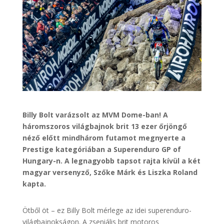
Billy Bolt varázsolt az MVM Dome-ban! A
háromszoros világbajnok brit 13 ezer őrjöngő
néző előtt mindhárom futamot megnyerte a
Prestige kategóriában a Superenduro GP of
Hungary-n. A legnagyobb tapsot rajta kívül a két
magyar versenyző, Szőke Márk és Liszka Roland
kapta.
Ötből öt – ez Billy Bolt mérlege az idei superenduro-
világbajnokságon. A zseniális brit motoros