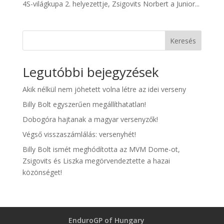
4S-világkupa 2. helyezettje, Zsigovits Norbert a Junior...
Keresés
Legutóbbi bejegyzések
Akik nélkül nem jöhetett volna létre az idei verseny
Billy Bolt egyszerűen megállíthatatlan!
Dobogóra hajtanak a magyar versenyzők!
Végső visszaszámlálás: versenyhét!
Billy Bolt ismét meghódította az MVM Dome-ot,
Zsigovits és Liszka megörvendeztette a hazai
közönséget!
EnduroGP of Hungary