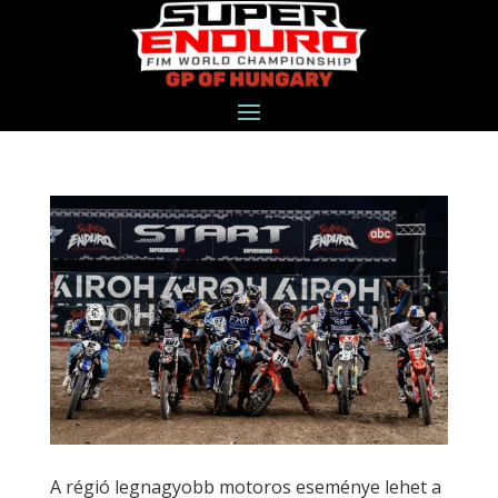
A régió legnagyobb motoros eseménye lehet a