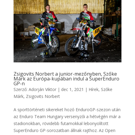
Zsigovits Norbert a junior-mezőnyben, Szőke
Márk az Európa-kupában indul a SuperEnduro
GP-n
Szerző:
Adorján Viktor
|
dec 1, 2021
|
Hírek
,
Szőke
Márk
,
Zsigovits Norbert
A sporttörténeti sikereket hozó EnduroGP-szezon után
az Enduro Team Hungary versenyzői a hétvégén már a
stadionokban, rövidebb futamokkal lebonyolított
SuperEnduro GP-sorozatban állnak rajthoz. Az Open