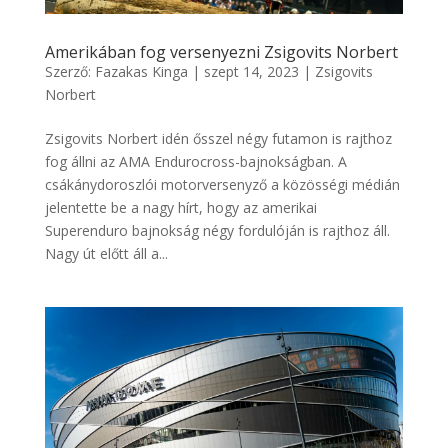
Amerikában fog versenyezni Zsigovits Norbert
Szerző:
Fazakas Kinga
|
szept 14, 2023
|
Zsigovits
Norbert
Zsigovits Norbert idén ősszel négy futamon is rajthoz
fog állni az AMA Endurocross-bajnokságban. A
csákánydoroszlói motorversenyző a közösségi médián
jelentette be a nagy hírt, hogy az amerikai
Superenduro bajnokság négy fordulóján is rajthoz áll.
Nagy út előtt áll a...