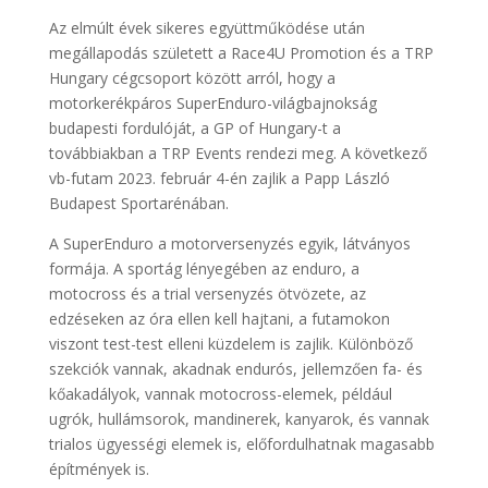
Az elmúlt évek sikeres együttműködése után
megállapodás született a Race4U Promotion és a TRP
Hungary cégcsoport között arról, hogy a
motorkerékpáros SuperEnduro-világbajnokság
budapesti fordulóját, a GP of Hungary-t a
továbbiakban a TRP Events rendezi meg. A következő
vb-futam 2023. február 4-én zajlik a Papp László
Budapest Sportarénában.
A SuperEnduro a motorversenyzés egyik, látványos
formája. A sportág lényegében az enduro, a
motocross és a trial versenyzés ötvözete, az
edzéseken az óra ellen kell hajtani, a futamokon
viszont test-test elleni küzdelem is zajlik. Különböző
szekciók vannak, akadnak endurós, jellemzően fa- és
kőakadályok, vannak motocross-elemek, például
ugrók, hullámsorok, mandinerek, kanyarok, és vannak
trialos ügyességi elemek is, előfordulhatnak magasabb
építmények is.