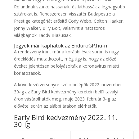
Rolandnak szurkolhassanak, és láthassák a legnagyobb
sztárokat is. Rendszeresen visszatér Budapestre a
Prestige kategóriát erősítő Cody Webb, Colton Haaker,
Jonny Walker, Billy Bolt, valamint a hatszoros
világbajnok Taddy Błażusiak.
Jegyek már kaphatók az EnduroGP.hu-n
A rendezvény iránt már a korábbi évek során is nagy
érdeklődés mutatkozott, még úgy is, hogy az előző
éveket jelentősen befolyásolták a koronavírus miatti
korlátozások.
A következő versenyre szóló belépők 2022. november
30-ig az Early Bird kedvezmény keretein belül tavalyi
áron vásárolhatók meg, majd 2023. február 3-ig az
elővétel során az alábbi árakon elérhetők.
Early Bird kedvezmény 2022. 11.
30-ig