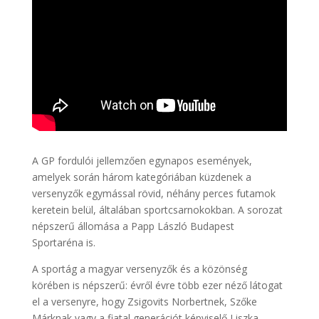
A GP fordulói jellemzően egynapos események,
amelyek során három kategóriában küzdenek a
versenyzők egymással rövid, néhány perces futamok
keretein belül, általában sportcsarnokokban. A sorozat
népszerű állomása a Papp László Budapest
Sportaréna is.
A sportág a magyar versenyzők és a közönség
körében is népszerű: évről évre több ezer néző látogat
el a versenyre, hogy Zsigovits Norbertnek, Szőke
Márknak vagy a fiatal generációt képviselő Liszka