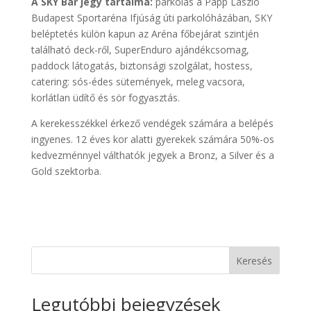
A SKY Bar jegy tartalma:
parkolás a Papp László
Budapest Sportaréna Ifjúság úti parkolóházában, SKY
beléptetés külön kapun az Aréna főbejárat szintjén
található deck-ről, SuperEnduro ajándékcsomag,
paddock látogatás, biztonsági szolgálat, hostess,
catering: sós-édes sütemények, meleg vacsora,
korlátlan üdítő és sör fogyasztás.
A kerekesszékkel érkező vendégek számára a belépés
ingyenes. 12 éves kor alatti gyerekek számára 50%-os
kedvezménnyel válthatók jegyek a Bronz, a Silver és a
Gold szektorba.
Keresés
Legutóbbi bejegyzések