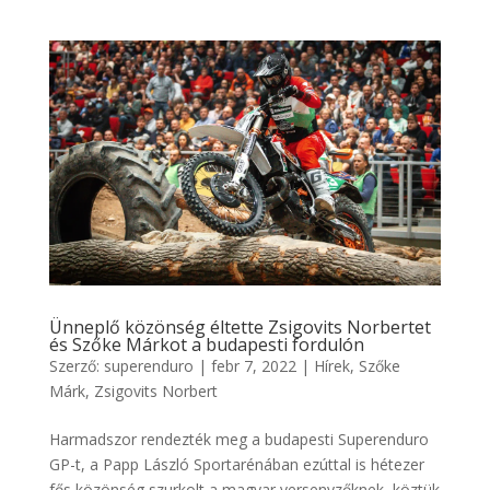
Ünneplő közönség éltette Zsigovits Norbertet
és Szőke Márkot a budapesti fordulón
Szerző:
superenduro
|
febr 7, 2022
|
Hírek
,
Szőke
Márk
,
Zsigovits Norbert
Harmadszor rendezték meg a budapesti Superenduro
GP-t, a Papp László Sportarénában ezúttal is hétezer
fős közönség szurkolt a magyar versenyzőknek, köztük