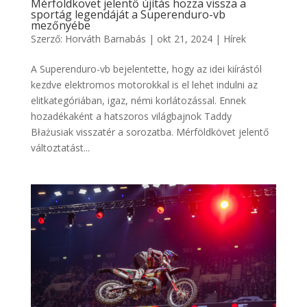
Mérföldkövet jelentő újítás hozza vissza a
sportág legendáját a Superenduro-vb
mezőnyébe
Szerző:
Horváth Barnabás
|
okt 21, 2024
|
Hírek
A Superenduro-vb bejelentette, hogy az idei kiírástól
kezdve elektromos motorokkal is el lehet indulni az
elitkategóriában, igaz, némi korlátozással. Ennek
hozadékaként a hatszoros világbajnok Taddy
Błażusiak visszatér a sorozatba. Mérföldkövet jelentő
változtatást...