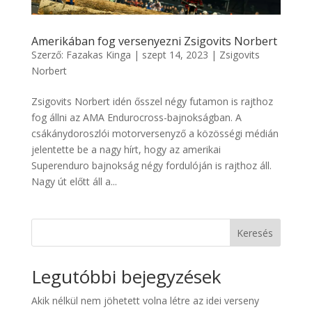
Amerikában fog versenyezni Zsigovits Norbert
Szerző:
Fazakas Kinga
|
szept 14, 2023
|
Zsigovits
Norbert
Zsigovits Norbert idén ősszel négy futamon is rajthoz
fog állni az AMA Endurocross-bajnokságban. A
csákánydoroszlói motorversenyző a közösségi médián
jelentette be a nagy hírt, hogy az amerikai
Superenduro bajnokság négy fordulóján is rajthoz áll.
Nagy út előtt áll a...
Keresés
Legutóbbi bejegyzések
Akik nélkül nem jöhetett volna létre az idei verseny