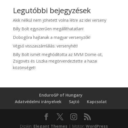
Legutóbbi bejegyzések
Akik nélkül nem jöhetett volna létre az idei verseny
Billy Bolt egyszerűen megállíthatatlan!
Dobogóra hajtanak a magyar versenyzők!
Végső visszaszámlálás: versenyhét!
Billy Bolt ismét meghódította az MVM Dome-ot,
Zsigovits és Liszka megörvendeztette a hazai
közönséget!
EnduroGP of Hungary
Adatvédelmi irányelvek
Sajtó
Kapcsolat
Dizájn:
Elegant Themes
| Motor:
WordPress