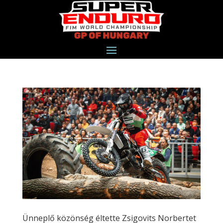
Ünneplő közönség éltette Zsigovits Norbertet