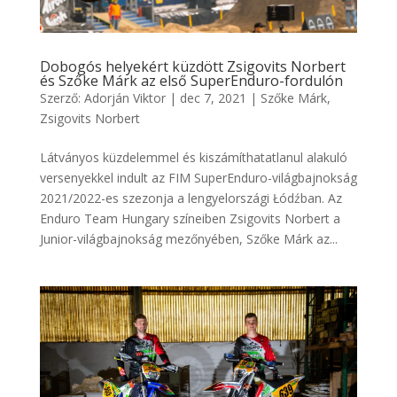
Dobogós helyekért küzdött Zsigovits Norbert
és Szőke Márk az első SuperEnduro-fordulón
Szerző:
Adorján Viktor
|
dec 7, 2021
|
Szőke Márk
,
Zsigovits Norbert
Látványos küzdelemmel és kiszámíthatatlanul alakuló
versenyekkel indult az FIM SuperEnduro-világbajnokság
2021/2022-es szezonja a lengyelországi Łódźban. Az
Enduro Team Hungary színeiben Zsigovits Norbert a
Junior-világbajnokság mezőnyében, Szőke Márk az...