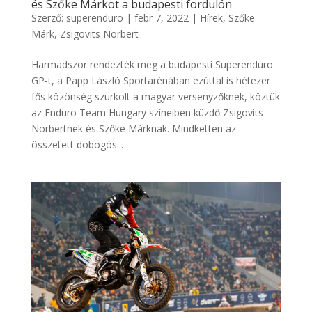
és Szőke Márkot a budapesti fordulón
Szerző:
superenduro
|
febr 7, 2022
|
Hírek
,
Szőke
Márk
,
Zsigovits Norbert
Harmadszor rendezték meg a budapesti Superenduro
GP-t, a Papp László Sportarénában ezúttal is hétezer
fős közönség szurkolt a magyar versenyzőknek, köztük
az Enduro Team Hungary színeiben küzdő Zsigovits
Norbertnek és Szőke Márknak. Mindketten az
összetett dobogós...