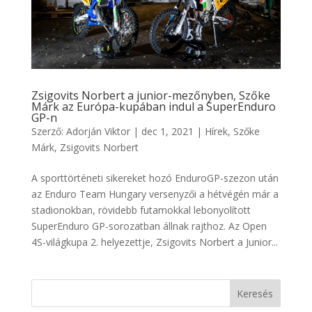
Zsigovits Norbert a junior-mezőnyben, Szőke
Márk az Európa-kupában indul a SuperEnduro
GP-n
Szerző:
Adorján Viktor
|
dec 1, 2021
|
Hírek
,
Szőke
Márk
,
Zsigovits Norbert
A sporttörténeti sikereket hozó EnduroGP-szezon után
az Enduro Team Hungary versenyzői a hétvégén már a
stadionokban, rövidebb futamokkal lebonyolított
SuperEnduro GP-sorozatban állnak rajthoz. Az Open
4S-világkupa 2. helyezettje, Zsigovits Norbert a Junior...
Keresés