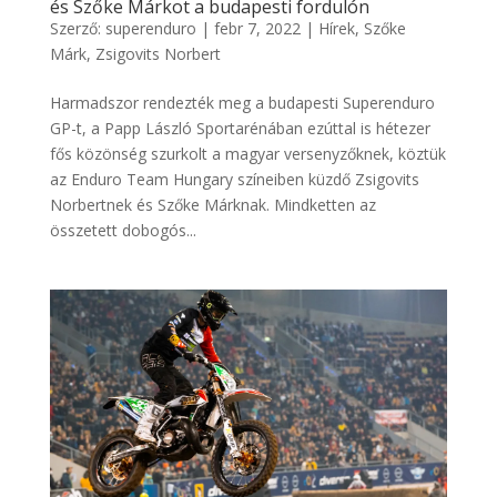
és Szőke Márkot a budapesti fordulón
Szerző:
superenduro
|
febr 7, 2022
|
Hírek
,
Szőke
Márk
,
Zsigovits Norbert
Harmadszor rendezték meg a budapesti Superenduro
GP-t, a Papp László Sportarénában ezúttal is hétezer
fős közönség szurkolt a magyar versenyzőknek, köztük
az Enduro Team Hungary színeiben küzdő Zsigovits
Norbertnek és Szőke Márknak. Mindketten az
összetett dobogós...