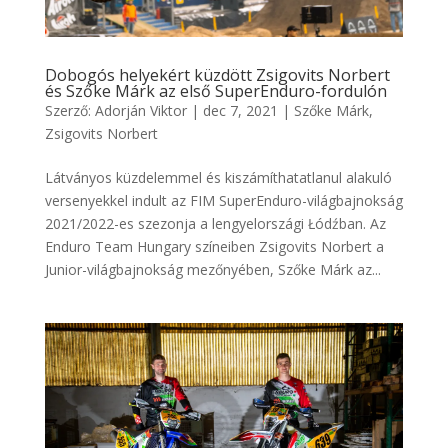
Dobogós helyekért küzdött Zsigovits Norbert
és Szőke Márk az első SuperEnduro-fordulón
Szerző:
Adorján Viktor
|
dec 7, 2021
|
Szőke Márk
,
Zsigovits Norbert
Látványos küzdelemmel és kiszámíthatatlanul alakuló
versenyekkel indult az FIM SuperEnduro-világbajnokság
2021/2022-es szezonja a lengyelországi Łódźban. Az
Enduro Team Hungary színeiben Zsigovits Norbert a
Junior-világbajnokság mezőnyében, Szőke Márk az...