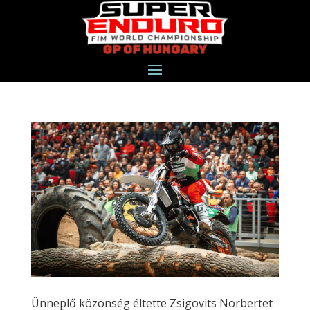
Ünneplő közönség éltette Zsigovits Norbertet