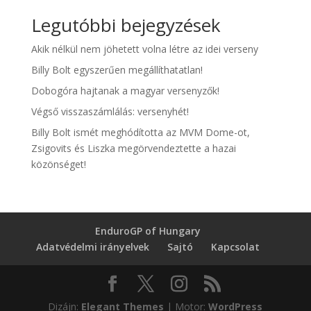
Legutóbbi bejegyzések
Akik nélkül nem jöhetett volna létre az idei verseny
Billy Bolt egyszerűen megállíthatatlan!
Dobogóra hajtanak a magyar versenyzők!
Végső visszaszámlálás: versenyhét!
Billy Bolt ismét meghódította az MVM Dome-ot,
Zsigovits és Liszka megörvendeztette a hazai
közönséget!
EnduroGP of Hungary
Adatvédelmi irányelvek
Sajtó
Kapcsolat
Dizájn:
Elegant Themes
| Motor:
WordPress