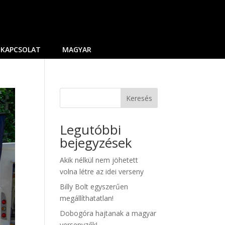
KAPCSOLAT
MAGYAR
Keresés
Legutóbbi
bejegyzések
Akik nélkül nem jöhetett
volna létre az idei verseny
Billy Bolt egyszerűen
megállíthatatlan!
Dobogóra hajtanak a magyar
versenyzők!