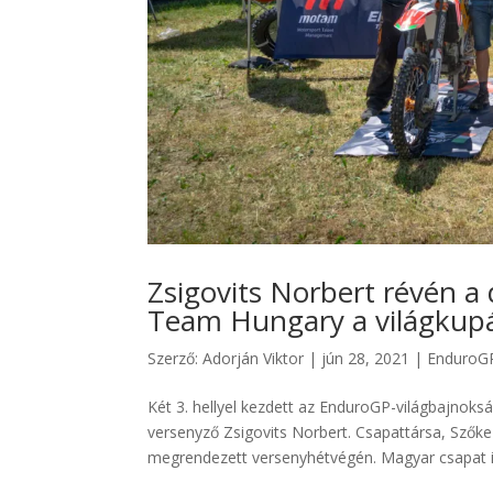
Zsigovits Norbert révén 
Team Hungary a világkupá
Szerző:
Adorján Viktor
|
jún 28, 2021
|
EnduroG
Két 3. hellyel kezdett az EnduroGP-világbajnok
versenyző Zsigovits Norbert. Csapattársa, Szőke
megrendezett versenyhétvégén. Magyar csapat is