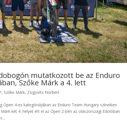
a dobogón mutatkozott be az Enduro
ban, Szőke Márk a 4. lett
P
,
Szőke Márk
,
Zsigovits Norbert
ság Open 4-es kategóriájában az Enduro Team Hungary színeiben
 Márk két 4. helyet ért el az Open 2-ben az olaszországi Edolóban
...