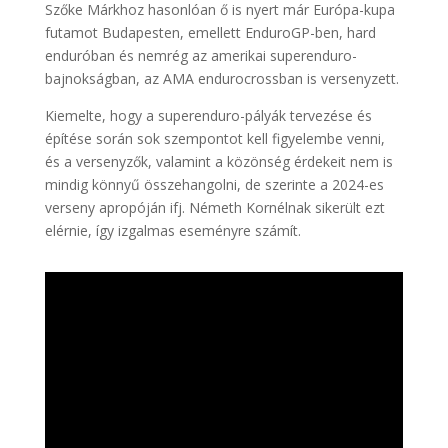
Szőke Márkhoz hasonlóan ő is nyert már Európa-kupa
futamot Budapesten, emellett EnduroGP-ben, hard
enduróban és nemrég az amerikai superenduro-
bajnokságban, az AMA endurocrossban is versenyzett.
Kiemelte, hogy a superenduro-pályák tervezése és
építése során sok szempontot kell figyelembe venni,
és a versenyzők, valamint a közönség érdekeit nem is
mindig könnyű összehangolni, de szerinte a 2024-es
verseny apropóján ifj. Németh Kornélnak sikerült ezt
elérnie, így izgalmas eseményre számít.