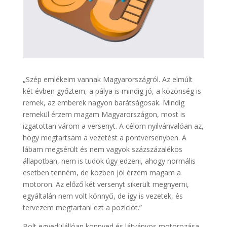
„Szép emlékeim vannak Magyarországról. Az elmúlt
két évben győztem, a pálya is mindig jó, a közönség is
remek, az emberek nagyon barátságosak. Mindig
remekül érzem magam Magyarországon, most is
izgatottan várom a versenyt. A célom nyilvánvalóan az,
hogy megtartsam a vezetést a pontversenyben. A
lábam megsérült és nem vagyok százszázalékos
állapotban, nem is tudok úgy edzeni, ahogy normális
esetben tenném, de közben jól érzem magam a
motoron. Az előző két versenyt sikerült megnyerni,
egyáltalán nem volt könnyű, de így is vezetek, és
tervezem megtartani ezt a pozíciót.”
Bolt egyedülállóan könnyed és látványos motorozása