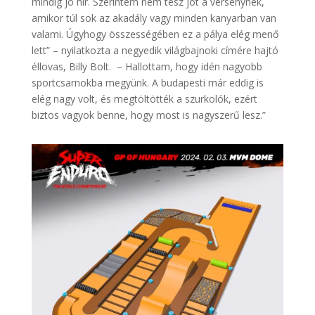
mindig jó hír. Szerintem nem tesz jót a versenynek,
amikor túl sok az akadály vagy minden kanyarban van
valami. Úgyhogy összességében ez a pálya elég menő
lett” – nyilatkozta a negyedik világbajnoki címére hajtó
éllovas, Billy Bolt. – Hallottam, hogy idén nagyobb
sportcsarnokba megyünk. A budapesti már eddig is
elég nagy volt, és megtöltötték a szurkolók, ezért
biztos vagyok benne, hogy most is nagyszerű lesz.”