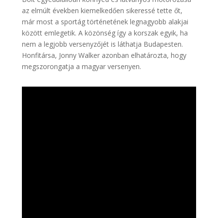
az elmúlt években kiemelkedően sikeressé tette őt,
már most a sportág történetének legnagyobb alakjai
között emlegetik. A közönség így a korszak egyik, ha
nem a legjobb versenyzőjét is láthatja Budapesten.
Honfitársa, Jonny Walker azonban elhatározta, hogy
megszorongatja a magyar versenyen.