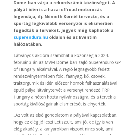
Dome-ban várja a rekordszámú közönséget. A
pályát idén is a hazai offroad motorozás
legendája, ifj. Németh Kornél tervezte, és a
sportág legkiválóbb versenyzői is elismerően
fogadták a terveket. Jegyek még kaphatók a
superenduro.hu
oldalon és az Eventim
hálózatában.
Látványos akcióra számíthat a közönség a 2024.
február 3-án az MVM Dome-ban zajló Superenduro GP
of Hungary alkalmával. A régió legnagyobb fedett
rendezvénytermében föld, faanyag, kő, csövek,
traktorgumik és idén először homok felhasználásával
épülő pálya látványtervét a versenyt rendező TRP
Hungary a héten hozta nyilvánosságra, és a tervek a
sportág kiválóságainak elismerését is elnyerték.
„Az volt az első gondolatom a pályával kapcsolatban,
hogy ez elég jó lesz! Letisztult, ami jó, de így is van
elég akadály, a kanyarokban viszont nincs sok, ami