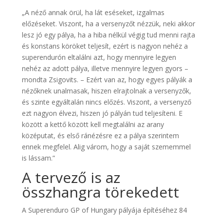
„A néző annak örül, ha lát eséseket, izgalmas
előzéseket. Viszont, ha a versenyzőt nézzük, neki akkor
lesz jó egy pálya, ha a hiba nélkül végig tud menni rajta
és konstans köröket teljesít, ezért is nagyon nehéz a
superendurón eltalálni azt, hogy mennyire legyen
nehéz az adott pálya, illetve mennyire legyen gyors –
mondta Zsigovits. – Ezért van az, hogy egyes pályák a
nézőknek unalmasak, hiszen elrajtolnak a versenyzők,
és szinte egyáltalán nincs előzés. Viszont, a versenyző
ezt nagyon élvezi, hiszen jó pályán tud teljesíteni. E
között a kettő között kell megtalálni az arany
középutat, és első ránézésre ez a pálya szerintem
ennek megfelel. Alig várom, hogy a saját szememmel
is lássam.”
A tervező is az
összhangra törekedett
A Superenduro GP of Hungary pályája építéséhez 84