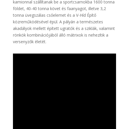
kamionnal szállítanak be a sportcsarnokba 1600 tonna
földet, 40-40 tonna követ és faanyagot, illetve 3,2
tonna üvegszálas csőelemet és a V-Híd Építő
közreműködésével épül. A pályán a természetes
akadályok mellett épített ugratók és a sziklák, valamint
rönkök kombinációjából álló mátrixok is nehezítik a
versenyzők életét.