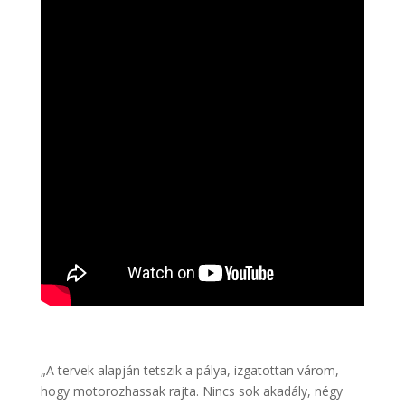
„A tervek alapján tetszik a pálya, izgatottan várom,
hogy motorozhassak rajta. Nincs sok akadály, négy