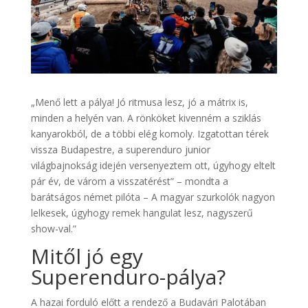
„Menő lett a pálya! Jó ritmusa lesz, jó a mátrix is,
minden a helyén van. A rönköket kivenném a sziklás
kanyarokból, de a többi elég komoly. Izgatottan térek
vissza Budapestre, a superenduro junior
világbajnokság idején versenyeztem ott, úgyhogy eltelt
pár év, de várom a visszatérést” – mondta a
barátságos német pilóta – A magyar szurkolók nagyon
lelkesek, úgyhogy remek hangulat lesz, nagyszerű
show-val.”
Mitől jó egy
Superenduro-pálya?
A hazai forduló előtt a rendező a Budavári Palotában