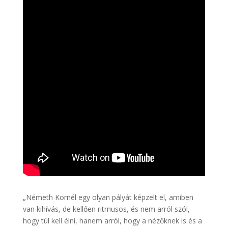
„Németh Kornél egy olyan pályát képzelt el, amiben
van kihívás, de kellően ritmusos, és nem arról szól,
hogy túl kell élni, hanem arról, hogy a nézőknek is és a