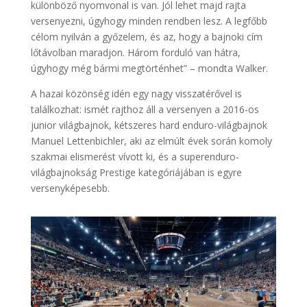
különböző nyomvonal is van. Jól lehet majd rajta
versenyezni, úgyhogy minden rendben lesz. A legfőbb
célom nyilván a győzelem, és az, hogy a bajnoki cím
lőtávolban maradjon. Három forduló van hátra,
úgyhogy még bármi megtörténhet” – mondta Walker.
A hazai közönség idén egy nagy visszatérővel is
találkozhat: ismét rajthoz áll a versenyen a 2016-os
junior világbajnok, kétszeres hard enduro-világbajnok
Manuel Lettenbichler, aki az elmúlt évek során komoly
szakmai elismerést vívott ki, és a superenduro-
világbajnokság Prestige kategóriájában is egyre
versenyképesebb.