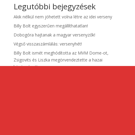
Legutóbbi bejegyzések
Akik nélkül nem jöhetett volna létre az idei verseny
Billy Bolt egyszerűen megállíthatatlan!
Dobogóra hajtanak a magyar versenyzők!
Végső visszaszámlálás: versenyhét!
Billy Bolt ismét meghódította az MVM Dome-ot,
Zsigovits és Liszka megörvendeztette a hazai
közönséget!
EnduroGP of Hungary
Adatvédelmi irányelvek
Sajtó
Kapcsolat
Dizájn:
Elegant Themes
| Motor:
WordPress