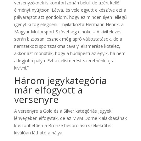
versenyzőknek is komfortzónán belül, de azért kellő
élményt nyújtson. Látva, és vele együtt elkészítve ezt a
pályarajzot azt gondolom, hogy ez minden ilyen jellegű
igényt ki fog elégíteni – nyilatkozta Hermann Henrik, a
Magyar Motorsport Szövetség elnöke – A kivitelezés
során biztosan lesznek még apró változtatások, de a
nemzetközi sportszakma tavalyi elismerése kötelez,
akkor azt mondták, hogy a budapesti az egyik, ha nem
a legjobb pálya. Ezt az elismerést szeretnénk újra
kivívni.”
Három jegykategória
már elfogyott a
versenyre
A versenyre a Gold és a Silver kategóriás jegyek
lényegében elfogytak, de az MVM Dome kialakításának
köszönhetően a Bronze besorolású székekről is
kiválóan látható a pálya.