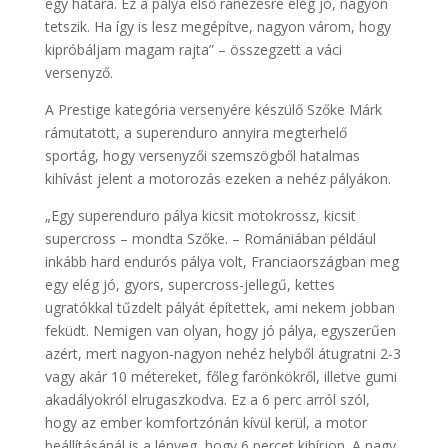
egy határa. Ez a pálya első ránézésre elég jó, nagyon
tetszik. Ha így is lesz megépítve, nagyon várom, hogy
kipróbáljam magam rajta” – összegzett a váci
versenyző.
A Prestige kategória versenyére készülő Szőke Márk
rámutatott, a superenduro annyira megterhelő
sportág, hogy versenyzői szemszögből hatalmas
kihívást jelent a motorozás ezeken a nehéz pályákon.
„Egy superenduro pálya kicsit motokrossz, kicsit
supercross – mondta Szőke. – Romániában például
inkább hard endurós pálya volt, Franciaországban meg
egy elég jó, gyors, supercross-jellegű, kettes
ugratókkal tűzdelt pályát építettek, ami nekem jobban
feküdt. Nemigen van olyan, hogy jó pálya, egyszerűen
azért, mert nagyon-nagyon nehéz helyből átugratni 2-3
vagy akár 10 métereket, főleg farönkökről, illetve gumi
akadályokról elrugaszkodva. Ez a 6 perc arról szól,
hogy az ember komfortzónán kívül kerül, a motor
beállításánál is a lényeg, hogy 6 percet kibírjon. A nagy