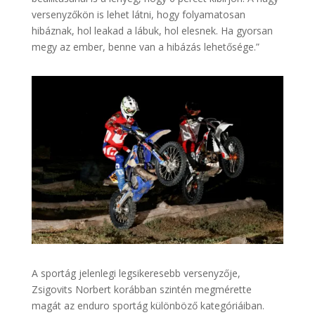
versenyzőkön is lehet látni, hogy folyamatosan
hibáznak, hol leakad a lábuk, hol elesnek. Ha gyorsan
megy az ember, benne van a hibázás lehetősége.”
A sportág jelenlegi legsikeresebb versenyzője,
Zsigovits Norbert korábban szintén megmérette
magát az enduro sportág különböző kategóriáiban.