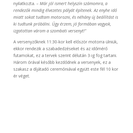
nyilatkozta. –
Már jól ismert helyszín számomra, a
rendezők mindig élvezetes pályát építenek. Az enyhe idő
miatt sokat tudtam motorozni, és néhány új beállítást is
ki tudtunk próbálni. Úgy érzem, jó formában vagyok,
izgatottan várom a szombati versenyt!”
A versenyzőknek 11:30-kor kell először motorra ülniük,
ekkor rendezik a szabadedzéseket és az időmérő
futamokat, ez a tervek szerint délután 3-ig fog tartani.
Három órával később kezdődnek a versenyek, ez a
szakasz a díjátadó ceremóniával együtt este fél 10 kor
ér véget.