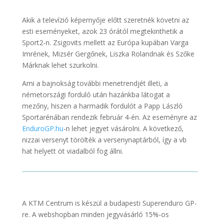
Akik a televízió képernyője előtt szeretnék követni az
esti eseményeket, azok 23 órától megtekinthetik a
Sport2-n. Zsigovits mellett az Európa kupában Varga
Imrének, Mizsér Gergőnek, Liszka Rolandnak és Szőke
Márknak lehet szurkolni.
Ami a bajnokság további menetrendjét illeti, a
németországi forduló után hazánkba látogat a
mezőny, hiszen a harmadik fordulót a Papp László
Sportarénában rendezik február 4-én. Az eseményre az
EnduroGP.hu
-n lehet jegyet vásárolni. A következő,
nizzai versenyt törölték a versenynaptárból, így a vb
hat helyett öt viadalból fog állni.
A KTM Centrum is készül a budapesti Superenduro GP-
re. A webshopban minden jegyvásárló 15%-os