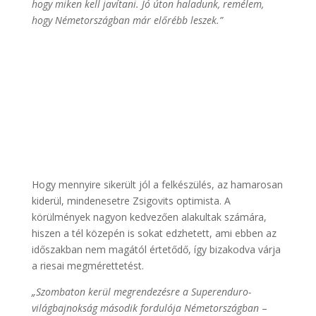
hogy miken kell javítani. Jó úton haladunk, remélem,
hogy Németországban már előrébb leszek.”
Hogy mennyire sikerült jól a felkészülés, az hamarosan
kiderül, mindenesetre Zsigovits optimista. A
körülmények nagyon kedvezően alakultak számára,
hiszen a tél közepén is sokat edzhetett, ami ebben az
időszakban nem magától értetődő, így bizakodva várja
a riesai megmérettetést.
„Szombaton kerül megrendezésre a Superenduro-
világbajnokság második fordulója Németországban
–