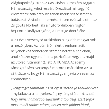
világbajnokság 2022–23-as kiírása. A mezőny tagjai a
Németország keleti részén, Drezdától mintegy 40
kilométerre található Riesában mérik össze ismét a
tudásukat. A viadalon természetesen ezúttal is ott lesz
Zsigovits Norbert, aki a nyitófordulóban rögtön
bejutott a királykategória, a Prestige döntőjébe.
A 23 éves versenyző Krakkóban a legjobb magyar volt
a mezőnyben. Az időmérőn elért tizenharmadik
helyének köszönhetően szerepelhetett a fináléban,
ahol kétszer ugyanebben a pozícióban végzett, majd
az utolsó futamon 12. lett. A HUMDA Academy
támogatásával versenyző motoros már akkor azt a
célt tűzte ki, hogy Németországban javítson ezen az
eredményen.
„Rengeteget tanultam, és az egész szezon jó tanulóév lesz
– nyilatkozta a lengyelországi nyitány után. –
Az a cél,
hogy minél hamarabb eljussunk a top tízig, ezért fogok
most minél többet edzeni, hiszen már jobban látjuk,