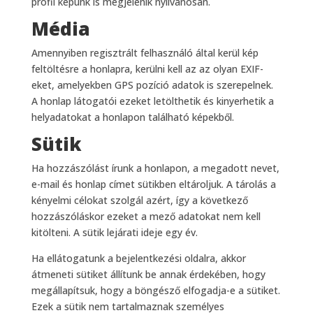
profil képünk is megjelenik nyilvánosan.
Média
Amennyiben regisztrált felhasználó által kerül kép
feltöltésre a honlapra, kerülni kell az az olyan EXIF-
eket, amelyekben GPS pozíció adatok is szerepelnek.
A honlap látogatói ezeket letölthetik és kinyerhetik a
helyadatokat a honlapon található képekből.
Sütik
Ha hozzászólást írunk a honlapon, a megadott nevet,
e-mail és honlap címet sütikben eltároljuk. A tárolás a
kényelmi célokat szolgál azért, így a következő
hozzászóláskor ezeket a mező adatokat nem kell
kitölteni. A sütik lejárati ideje egy év.
Ha ellátogatunk a bejelentkezési oldalra, akkor
átmeneti sütiket állítunk be annak érdekében, hogy
megállapítsuk, hogy a böngésző elfogadja-e a sütiket.
Ezek a sütik nem tartalmaznak személyes