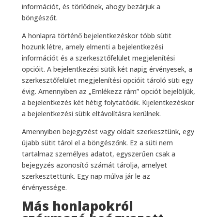
információt, és törlődnek, ahogy bezárjuk a
böngészőt.
A honlapra történő bejelentkezéskor több sütit
hozunk létre, amely elmenti a bejelentkezési
információt és a szerkesztőfelület megjelenítési
opcióit. A bejelentkezési sütik két napig érvényesek, a
szerkesztőfelület megjelenítési opcióit tároló süti egy
évig. Amennyiben az „Emlékezz rám” opciót bejelöljük,
a bejelentkezés két hétig folytatódik. Kijelentkezéskor
a bejelentkezési sütik eltávolításra kerülnek.
Amennyiben bejegyzést vagy oldalt szerkesztünk, egy
újabb sütit tárol el a böngészőnk. Ez a süti nem
tartalmaz személyes adatot, egyszerűen csak a
bejegyzés azonosító számát tárolja, amelyet
szerkesztettünk. Egy nap múlva jár le az
érvényessége.
Más honlapokról