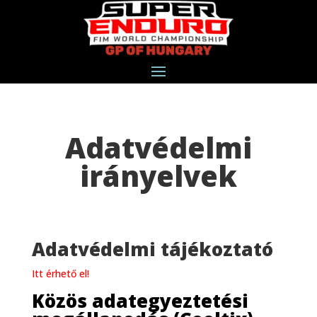
Adatvédelmi
irányelvek
Adatvédelmi tájékoztató
Itt érhető el!
Közös adategyeztetési